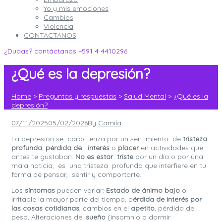
Yo y mis emociones
Cambios
Violencia
CONTACTANOS
¿Dudas? contáctanos
+591 4 4410296
¿Qué es la depresión?
Home
>
Preguntas y respuestas
>
Salud Mental
>
¿Qué es la
depresión?
Posted
07/11/2025
05/02/2026
By
Camila
on
La depresión se
caracteriza por un sentimiento de
tristeza
profunda
,
pérdida de interés
o
placer
en actividades que
antes te gustaban.
No es estar triste
por un día o por una
mala noticia, es una tristeza profunda que interfiere en tu
forma de pensar, sentir y comportarte.
Los
síntomas
pueden variar:
Estado de ánimo bajo
o
irritable la mayor parte del tiempo, p
érdida de interés por
las cosas cotidianas
, cambios en el
apetito
, pérdida de
peso, Alteraciones del
sueño
(insomnio o dormir