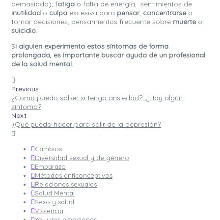
demasiado), f
atiga
o falta de energía,
sentimientos de
inutilidad
o
culpa
excesiva para
pensar
,
concentrarse
o
tomar decisiones, pensamientos frecuente sobre
muerte
o
suicidio
.
S
i alguien experimenta estos síntomas de forma
prolongada, es importante buscar ayuda de un profesional
de la salud mental.
Previous
¿Cómo puedo saber si tengo ansiedad?, ¿Hay algún
síntoma?
Next
¿Qué puedo hacer para salir de la depresión?
Cambios
Diversidad sexual y de género
Embarazo
Métodos anticonceptivos
Relaciones sexuales
Salud Mental
Sexo y salud
Violencia
Yo y mis emociones