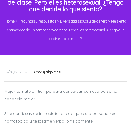
de clase. Pero él es heterosexual. ¿Tengo
que decirle lo que siento?
Home
>
Preguntas y respuestas
>
Diversidad sexual y de género
>
Me siento
enamorado de un compañero de clase. Pero él es heterosexual. ¿Tengo que
decirle lo que siento?
Posted
18/07/2022
By
Amor y algo más
on
Mejor tomate un tiempo para conversar con esa persona,
conócela mejor.
Si le confiesas de inmediato, puede que esta persona sea
homofóbica y te lastime verbal o físicamente.