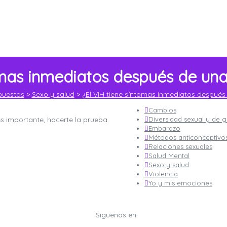
omas inmediatos después de una
puestas
>
Sexo y salud
>
¿El VIH tiene síntomas inmediatos después 
Cambios
s importante, hacerte la prueba.
Diversidad sexual y de 
Embarazo
Métodos anticonceptivo
Relaciones sexuales
Salud Mental
Sexo y salud
Violencia
Yo y mis emociones
Siguenos en: