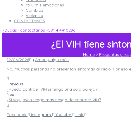
Yo y mis emociones
Cambios
Violencia
CONTACTANOS
¿Dudas? contáctanos
+591 4 4410296
¿El VIH tiene sínt
Home
>
Preguntas y res
Posted
19/06/2026
By
Amor y algo más
on
No, muchas personas no presentan síntomas al inicio. Por eso e
Previous
¿Puedo contraer VIH si tengo una sola pareja?
Next
¿Si soy joven tengo más riesgo de contraer VIH?
Facebook
Instagram
Youtube
Link