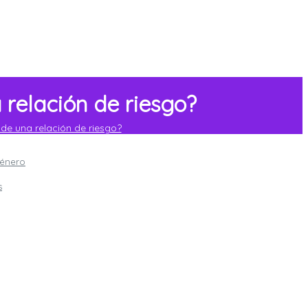
 relación de riesgo?
de una relación de riesgo?
género
s