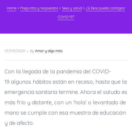
Home
>
Preguntas y respuestas
>
Sexo y salud
>
¿Si beso puedo contagiar
COVID-19?
Posted
07/09/2020
By
Amor y algo más
on
Con la llegada de la pandemia del COVID-
19 algunos hábitos están en receso, hasta que la
emergencia sanitaria termine. Ahora el saludo es
más frío y distante, con un ‘hola’ o levantado de
mano se cumple con esa muestra de educación
y de afecto.