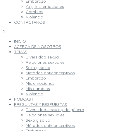
Embarazo
Yo y mis emociones
Cambios
Violencia
CONTACTANOS
INICIO
ACERCA DE NOSOTROS
TEMAS
Diversidad sexual
Relaciones sexuales
Sexo y salud
Métodos anticonceptivos
Embarazo
Mis emociones
Mis cambios
Violencia
PODCAST
PREGUNTAS Y RESPUESTAS
Diversidad sexual y de género
Relaciones sexuales
Sexo y salud
Métodos anticonceptivos
Embarazo