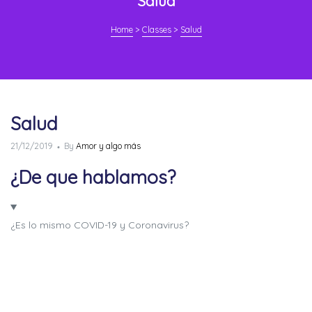
Salud
Home
>
Classes
>
Salud
Category:
Salud
Salud
Posted
21/12/2019
By
Amor y algo más
on
¿De que hablamos?
¿Es lo mismo COVID-19 y Coronavirus?