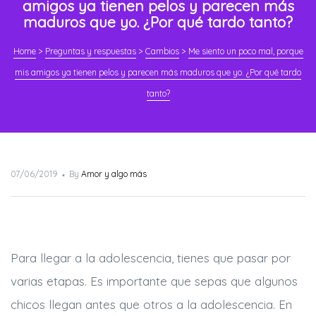
amigos ya tienen pelos y parecen más
maduros que yo. ¿Por qué tardo tanto?
Home
>
Preguntas y respuestas
>
Cambios
>
Me siento un poco mal, porque
mis amigos ya tienen pelos y parecen más maduros que yo. ¿Por qué tardo
tanto?
Posted
07/06/2019
By
Amor y algo más
on
Para llegar a la adolescencia, tienes que pasar por
varias etapas. Es importante que sepas que algunos
chicos llegan antes que otros a la adolescencia. En