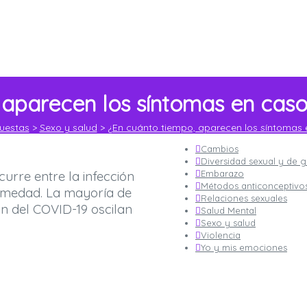
 aparecen los síntomas en cas
uestas
>
Sexo y salud
>
¿En cuánto tiempo, aparecen los síntomas 
Cambios
Diversidad sexual y de 
curre entre la infección
Embarazo
Métodos anticonceptivo
fermedad. La mayoría de
Relaciones sexuales
ón del COVID-19 oscilan
Salud Mental
Sexo y salud
Violencia
Yo y mis emociones