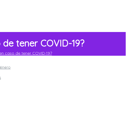
o de tener COVID-19?
en caso de tener COVID-19?
género
s