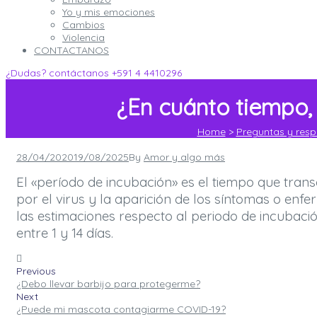
Yo y mis emociones
Cambios
Violencia
CONTACTANOS
¿Dudas? contáctanos
+591 4 4410296
¿En cuánto tiempo,
Home
>
Preguntas y resp
Posted
28/04/2020
19/08/2025
By
Amor y algo más
on
El «período de incubación» es el tiempo que trans
por el virus y la aparición de los síntomas o en
las estimaciones respecto al periodo de incubaci
entre 1 y 14 días.
Previous
¿Debo llevar barbijo para protegerme?
Next
¿Puede mi mascota contagiarme COVID-19?