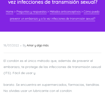
vez infecciones de transmisión sexual?
Home
>
Preguntas y respuestas
>
Métodos anticonceptivos
>
Cómo puedo
prevenir un embarazo y a la vez infecciones de transmisión sexual?
Posted
18/07/2022
By
Amor y algo más
on
El condón es el único método que, además de prevenir el
embarazo, te protege de las infecciones de transmisión sexual
(ITS). Fácil de usar y
barato. Se encuentra en supermercados, farmacias, tienditas.
No olvides usar un lubricante con el condón.