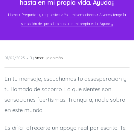
hasta en mi propia vida. Ayuda¡¡¡
Home
>
Preguntas y respuestas
>
Yo y mis emociones
>
A veces, tengo la
sensación de que sobro hasta en mi propia vida. Ayuda¡¡¡
Posted
01/02/2023
By
Amor y algo más
on
En tu mensaje, escuchamos tu desesperación y
tu llamada de socorro. Lo que sientes son
sensaciones fuertísimas. Tranquila, nadie sobra
en este mundo.
Es difícil ofrecerte un apoyo real por escrito. Te